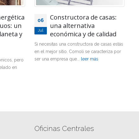
casas:
¿Sabes cuáles son las
23
funciones de una oficina
Jul
D
alidad
técnica? Asesoramiento
completo en gestión de obra.
ob
 casas estás
pr
acteriza por
Toca ponerse manos a la obra y nunca
re
mejor dicho. Tienes ante ti un proyecto
importante y para llevarlo...
leer más
Oficinas Centrales