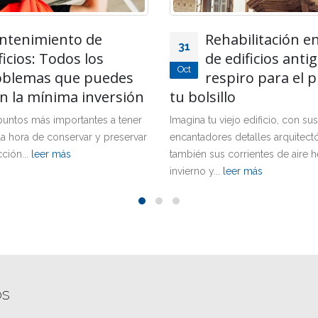
abilitación energética
Constructora de 
06
edificios antiguos: un
una alternativa
Jul
piro para el planeta y
económica y de c
lo
Si necesitas una constructora de
en el mejor sitio. Comoli se car
ejo edificio, con sus
ser una empresa que...
leer más
 detalles arquitectónicos, pero
corrientes de aire helado en
leer más
os