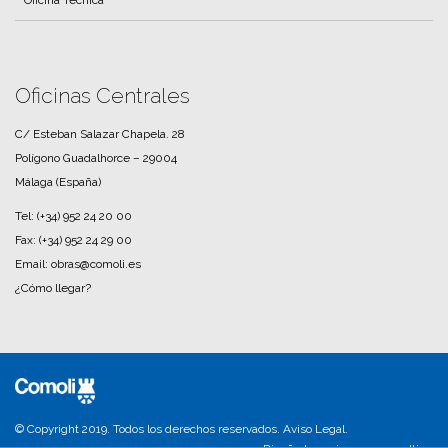
Oficina Técnica
Oficinas Centrales
C/ Esteban Salazar Chapela. 28
Polígono Guadalhorce – 29004
Málaga (España)
Tel:
(+34) 952 24 20 00
Fax:
(+34) 952 24 29 00
Email: obras@comoli.es
¿Cómo llegar?
© Copyright 2019. Todos los derechos reservados.
Aviso Legal
.