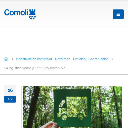
La logística verde y un futuro
sostenible
Home
Construcción comercial
,
Reformas
,
Noticias
,
Construccion
La logística verde y un futuro sostenible
26
Abr