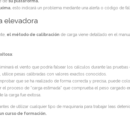
e de
su plataforma.
áxima
, esto indicará un problema mediante una alerta o código de fal
a elevadora
nte,
el método de calibración
de carga viene detallado en el man
xitosa
:
iminará el viento que podría falsear los cálculos durante las pruebas
, utilice pesas calibradas con valores exactos conocidos.
probar que se ha realizado de forma correcta y precisa, puede coloc
ar el proceso de “carga estimada” que comprueba el peso cargado en l
e la carga fue exitosa.
s de utilizar cualquier tipo de maquinaria para trabajar leas deteni
un curso de formación.