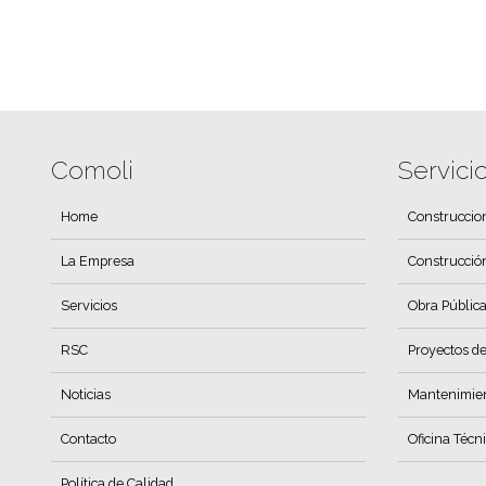
Comoli
Servici
Home
Construccio
La Empresa
Construcció
Servicios
Obra Pública
RSC
Proyectos de
Noticias
Mantenimient
Contacto
Oficina Técn
Política de Calidad