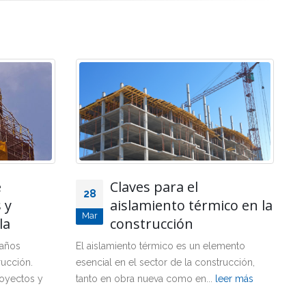
La construcción en altura
21
ico en la
La construcción en altura ha
Dic
E
marcado un hito en la evolución de
la arquitectura y el desarrollo urbano,
di
emento
llevando...
leer más
co
trucción,
de
leer más