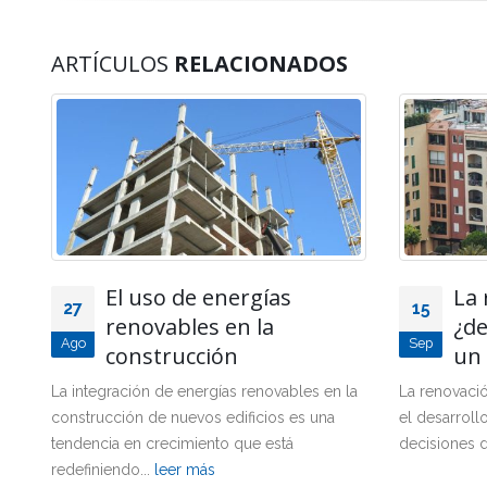
ARTÍCULOS
RELACIONADOS
La renovación urbana:
Reh
15
26
¿demoler o rehabilitar
edi
Sep
Sep
un edificio?
pri
la
La renovación urbana es un tema crucial en
En Comoli l
el desarrollo de las ciudades y conlleva
dedicados al
decisiones difíciles como la...
leer más
Hemos reali
trabajos...
le