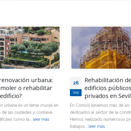
abilitación de
Claves para el
28
ficios públicos y
aislamiento térm
Mar
vados en Sevilla
construcción
levamos más de 40 años
El aislamiento térmico es un el
 sector de la construcción.
esencial en el sector de la cons
zado numerosos proyectos y
tanto en obra nueva como en...
er más