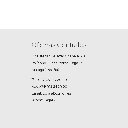
Oficinas Centrales
C/ Esteban Salazar Chapela. 28
Polígono Guadalhorce – 29004
Málaga (España)
Tel:
(+34) 952 24 20 00
Fax:
(+34) 952 24 29 00
Email: obras@comoli.es
¿Cómo llegar?