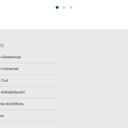
os
n Residencial
n Comercial
 Civil
 Rehabilitación
o de Edificios
ica