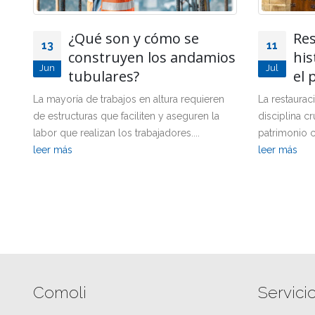
:
¿Qué son y cómo se
Res
13
11
construyen los andamios
his
Jun
Jul
tubulares?
el 
La mayoría de trabajos en altura requieren
La restaurac
de estructuras que faciliten y aseguren la
disciplina c
labor que realizan los trabajadores....
patrimonio c
leer más
leer más
Comoli
Servici