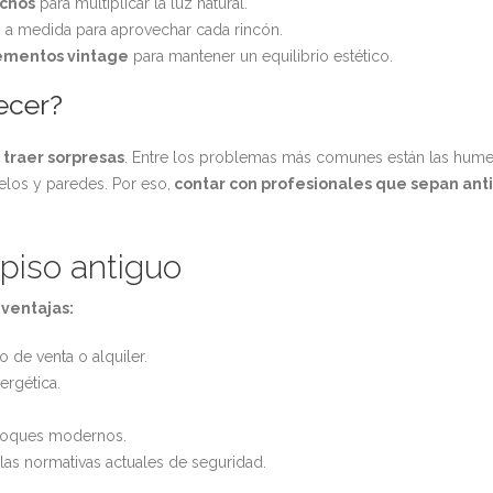
echos
para multiplicar la luz natural.
a medida para aprovechar cada rincón.
ementos vintage
para mantener un equilibrio estético.
ecer?
 traer sorpresas
. Entre los problemas más comunes están las humed
elos y paredes. Por eso,
contar con profesionales que sepan anti
 piso antiguo
ventajas:
 de venta o alquiler.
ergética.
n toques modernos.
las normativas actuales de seguridad.