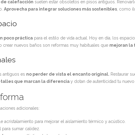
a de calefacción
suelen estar obsoletos en pisos antiguos. Renovarlo
o.
Aprovecha para integrar soluciones más sostenibles
, como il
pacio
ón poco práctica
para el estilo de vida actual. Hoy en día, los espac
lón o crear nuevos baños son reformas muy habituales que
mejoran la 
nales
s antiguos es
no perder de vista el encanto original.
Restaurar su
talles que marcan la diferencia
y dotan de autenticidad tu nuevo
eforma
aciones adicionales:
acristalamiento para mejorar el aislamiento térmico y acústico.
 para sumar calidez.