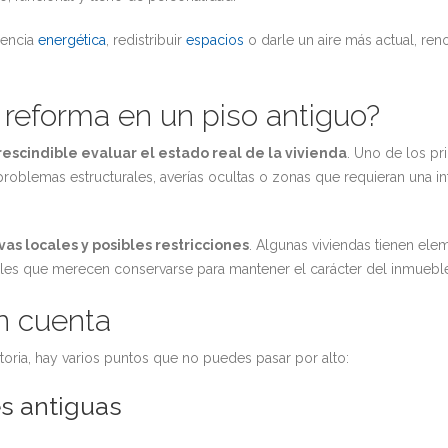
iencia
energética
, redistribuir
espacios
o darle un aire más actual, ren
reforma en un piso antiguo?
escindible evaluar el estado real de la vivienda
. Uno de los p
roblemas estructurales, averías ocultas o zonas que requieran una i
as locales y posibles restricciones
. Algunas viviendas tienen e
inales que merecen conservarse para mantener el carácter del inmuebl
n cuenta
toria, hay varios puntos que no puedes pasar por alto:
es antiguas