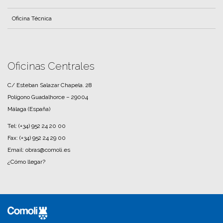
Mantenimiento de Edificios
Oficina Técnica
Oficinas Centrales
C/ Esteban Salazar Chapela. 28
Polígono Guadalhorce – 29004
Málaga (España)
Tel:
(+34) 952 24 20 00
Fax:
(+34) 952 24 29 00
Email: obras@comoli.es
¿Cómo llegar?