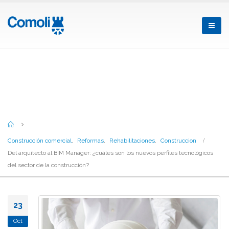
Del arquitecto al BIM Manager: ¿cuáles
son los nuevos perfiles tecnológicos
del sector de la construcción?
Home
Construcción comercial
,
Reformas
,
Rehabilitaciones
,
Construccion
Del arquitecto al BIM Manager: ¿cuáles son los nuevos perfiles tecnológicos
del sector de la construcción?
23
Oct